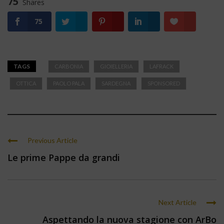
75
Shares
75
TAGS
CARBONIA
GIOIELLERIA
LAFRACK
OTTICA
PAOLO PALA
SARDEGNA
SPONSORED
Previous Article
Le prime Pappe da grandi
Next Article
Aspettando la nuova stagione con ArBo