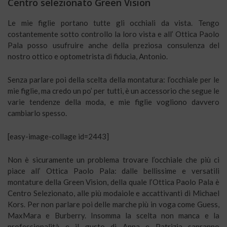
Centro selezionato
Green Vision
Le mie figlie portano tutte gli occhiali da vista. Tengo
costantemente sotto controllo la loro vista e all’ Ottica Paolo
Pala posso usufruire anche della preziosa consulenza del
nostro ottico e optometrista di fiducia, Antonio.
Senza parlare poi della scelta della montatura: l’occhiale per le
mie figlie, ma credo un po’ per tutti, è un accessorio che segue le
varie tendenze della moda, e mie figlie vogliono davvero
cambiarlo spesso.
[easy-image-collage id=2443]
Non è sicuramente un problema trovare l’occhiale che più ci
piace all’ Ottica Paolo Pala: dalle bellissime e versatili
montature della Green Vision, della quale l’Ottica Paolo Pala è
Centro Selezionato, alle più modaiole e accattivanti di Michael
Kors. Per non parlare poi delle marche più in voga come Guess,
MaxMara e Burberry. Insomma la scelta non manca e la
professionalità e il gusto di Anna e Patrizia sapranno