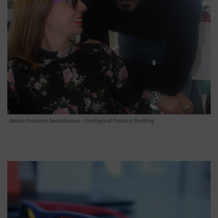
Anna e Franco in SwanGlasses – l’orologio di Franco è Breitling