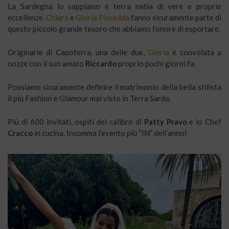
La Sardegna lo sappiamo è terra natia di vere e proprie
eccellenze.
Chiara
e
Gloria Piscedda
fanno sicuramente parte di
questo piccolo grande tesoro che abbiamo l’onore di esportare.
Originarie di Capoterra, una delle due,
Gloria
è convolata a
nozze con il suo amato
Riccardo
proprio pochi giorni fa.
Possiamo sicuramente definire il matrimonio della bella stilista
il più Fashion e Glamour mai visto in Terra Sarda.
Più di 600 invitati, ospiti del calibro di
Patty Pravo
e lo Chef
Cracco
in cucina. Insomma l’evento più “IN” dell’anno!