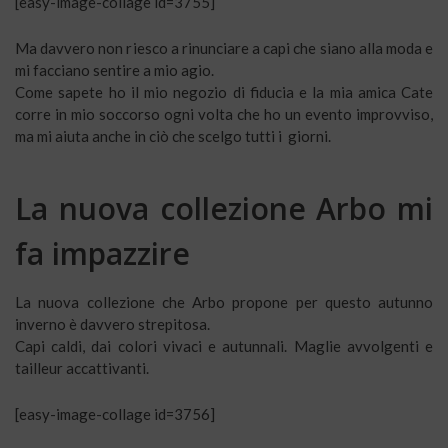
[easy-image-collage id=3755]
Ma davvero non riesco a rinunciare a capi che siano alla moda e
mi facciano sentire a mio agio.
Come sapete ho il mio negozio di fiducia e la mia amica Cate
corre in mio soccorso ogni volta che ho un evento improvviso,
ma mi aiuta anche in ciò che scelgo tutti i giorni.
La nuova collezione
Arbo
mi
fa impazzire
La nuova collezione che Arbo propone per questo autunno
inverno è davvero strepitosa.
Capi caldi, dai colori vivaci e autunnali. Maglie avvolgenti e
tailleur accattivanti.
[easy-image-collage id=3756]