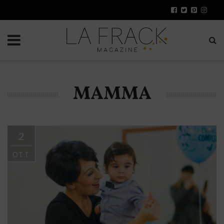
MAMMA
2
OTT