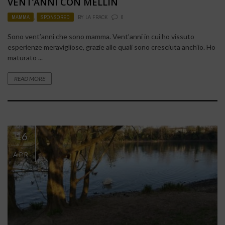
VENT’ANNI CON MELLIN
MAMMA
,
SPONSORED
BY
LA FRACK
0
Sono vent’anni che sono mamma. Vent’anni in cui ho vissuto
esperienze meravigliose, grazie alle quali sono cresciuta anch’io. Ho
maturato ...
READ MORE
16
APR