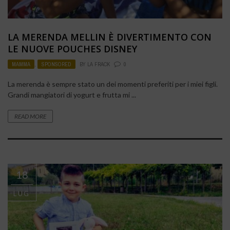
LA MERENDA MELLIN È DIVERTIMENTO CON
LE NUOVE POUCHES DISNEY
MAMMA
,
SPONSORED
BY
LA FRACK
0
La merenda è sempre stato un dei momenti preferiti per i miei figli.
Grandi mangiatori di yogurt e frutta mi ...
READ MORE
18
LUG