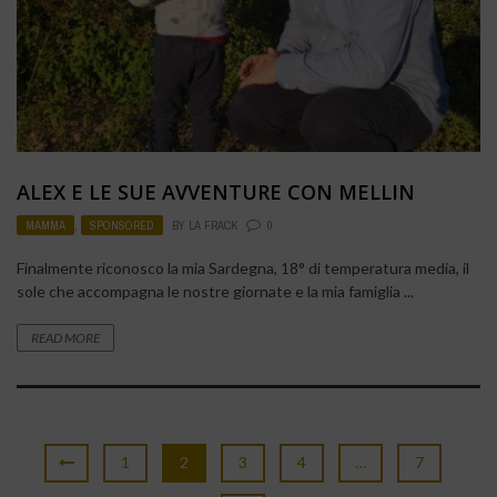
ALEX E LE SUE AVVENTURE CON MELLIN
MAMMA
,
SPONSORED
BY
LA FRACK
0
Finalmente riconosco la mia Sardegna, 18° di temperatura media, il
sole che accompagna le nostre giornate e la mia famiglia ...
READ MORE
1
2
3
4
…
7