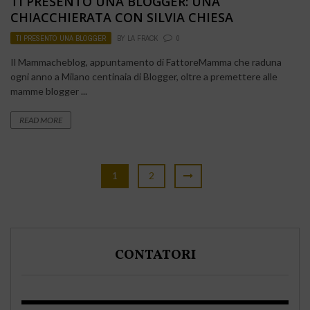
TI PRESENTO UNA BLOGGER: UNA
CHIACCHIERATA CON SILVIA CHIESA
TI PRESENTO UNA BLOGGER
BY
LA FRACK
0
Il Mammacheblog, appuntamento di FattoreMamma che raduna
ogni anno a Milano centinaia di Blogger, oltre a premettere alle
mamme blogger ...
READ MORE
1
2
CONTATORI