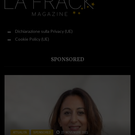
Dichiarazione sulla Privacy (UE)
Cookie Policy (UE)
SPONSORED
ATTUALITÀ
ATTUALITÀ
ATTUALITÀ
,
,
,
SPONSORED
CUCINA
SPONSORED
,
SPONSORED
23 NOVEMBRE 2021
31 LUGLIO 2020
2 DICEMBRE 2020