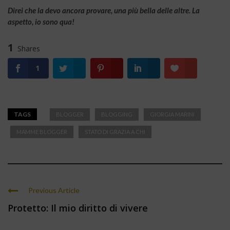
Direi che la devo ancora provare, una più bella delle altre. La
aspetto, io sono qua!
1
Shares
1
TAGS
BLOGGER
BLOGGING
GIORGIA MARINI
MAMME BLOGGER
STATO DI GRAZIA A CHI
Previous Article
Protetto: Il mio diritto di vivere