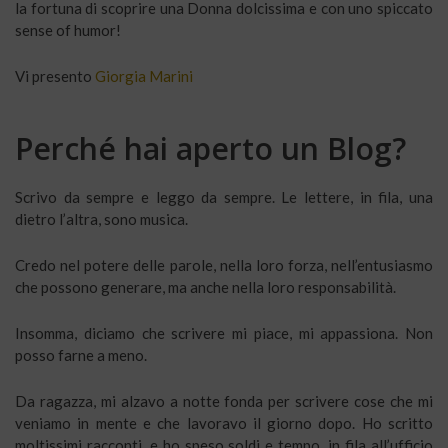
la fortuna di scoprire una Donna dolcissima e con uno spiccato
sense of humor!
Vi presento
Giorgia Marini
Perché hai aperto un Blog?
Scrivo da sempre e leggo da sempre. Le lettere, in fila, una
dietro l’altra, sono musica.
Credo nel potere delle parole, nella loro forza, nell’entusiasmo
che possono generare, ma anche nella loro responsabilità.
Insomma, diciamo che scrivere mi piace, mi appassiona. Non
posso farne a meno.
Da ragazza, mi alzavo a notte fonda per scrivere cose che mi
veniamo in mente e che lavoravo il giorno dopo. Ho scritto
moltissimi racconti, e ho speso soldi e tempo, in fila all’ufficio