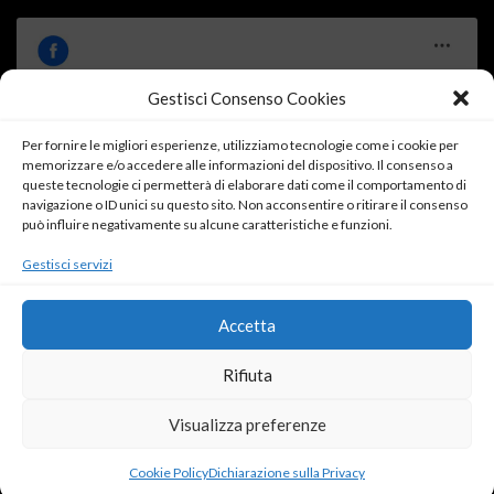
Gestisci Consenso Cookies
Per fornire le migliori esperienze, utilizziamo tecnologie come i cookie per
Fai clic su "Accetto" per abilitare Facebook
memorizzare e/o accedere alle informazioni del dispositivo. Il consenso a
Cookie Policy
queste tecnologie ci permetterà di elaborare dati come il comportamento di
navigazione o ID unici su questo sito. Non acconsentire o ritirare il consenso
Accetto
può influire negativamente su alcune caratteristiche e funzioni.
Gestisci servizi
Accetta
Rifiuta
Visualizza preferenze
ROSSO DONNA
SARDEGNA IN ROSA
ANGOLO LETTURA
IL DIARIO DELLA FRACK
PUNTO DI SVISTA
SERVIZI OFFERTI
© 2017-2021 Copyright La Frack - All rights reserved - Powered by
ENKEY
Cookie Policy
Dichiarazione sulla Privacy