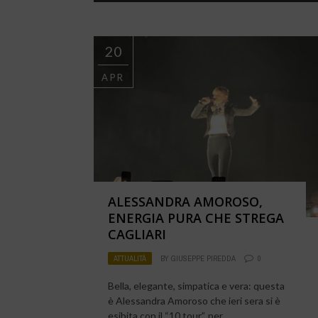
20
APR
ALESSANDRA AMOROSO,
ENERGIA PURA CHE STREGA
CAGLIARI
ATTUALITÀ
BY
GIUSEPPE PIREDDA
0
Bella, elegante, simpatica e vera: questa
è Alessandra Amoroso che ieri sera si è
esibita con il “10 tour”, per ...