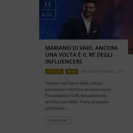
11
NOV
MARIANO DI VAIO, ANCORA
UNA VOLTA È IL RE DEGLI
INFLUENCERS
ATTUALITÀ
,
MODA
BY
GIUSEPPE PIREDDA
0
Viviamo nel Paese della cultura,
patrimonio collettivo di conoscenze.
Possediamo il 50% del patrimonio
artistico mondiale. Parte di questo
patrimonio ...
READ MORE