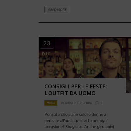
READ MORE
23
DIC
CONSIGLI PER LE FESTE:
L’OUTFIT DA UOMO
MODA
BY
GIUSEPPE PIREDDA
0
Pensate che siano solo le donne a
pensare all’outfit perfetto per ogni
occasione? Sbagliato. Anche gli uomini