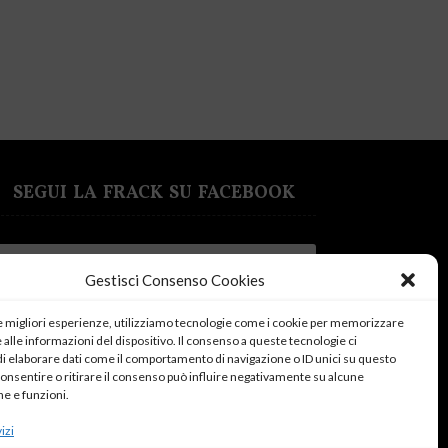
SEGUI LA FRACK SU FACEBOOK
Gestisci Consenso Cookies
le migliori esperienze, utilizziamo tecnologie come i cookie per memorizzare
Fai clic su "Accetto" per abilitare Facebook
alle informazioni del dispositivo. Il consenso a queste tecnologie ci
Cookie Policy
i elaborare dati come il comportamento di navigazione o ID unici su questo
consentire o ritirare il consenso può influire negativamente su alcune
Accetto
he e funzioni.
izi