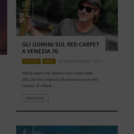
12
SET
GLI UOMINI SUL RED CARPET
A VENEZIA 76
ATTUALITÀ
,
MODA
BY
GIUSEPPE PIREDDA
0
Alzi la mano chi, almeno una volta nella
vita, non ha sognato di passare su un red
carpet, di sfilare ...
READ MORE
4