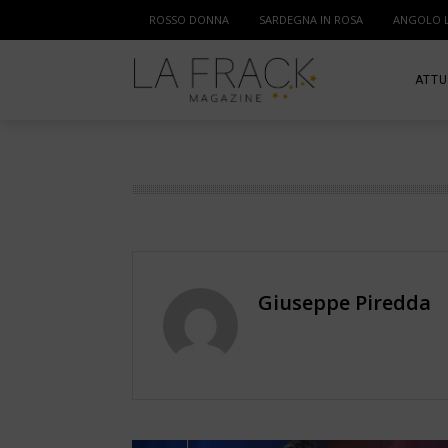
ROSSO DONNA
SARDEGNA IN ROSA
ANGOLO 
ATTU
SPOR
MAM
Giuseppe Piredda