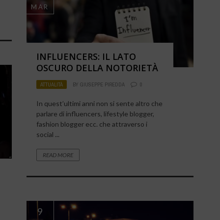
MAR
INFLUENCERS: IL LATO
OSCURO DELLA NOTORIETÀ
ATTUALITÀ
BY
GIUSEPPE PIREDDA
0
In quest’ultimi anni non si sente altro che
parlare di influencers, lifestyle blogger,
fashion blogger ecc. che attraverso i
social ...
READ MORE
9